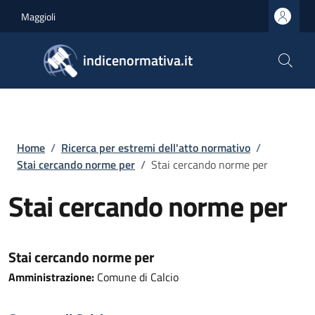
Salta al contenuto principale
Skip to footer content
Maggioli
indicenormativa.it
Briciole di pane
Home
/
Ricerca per estremi dell'atto normativo
/
Stai cercando norme per
/
Stai cercando norme per
Stai cercando norme per
Stai cercando norme per
Amministrazione:
Comune di Calcio