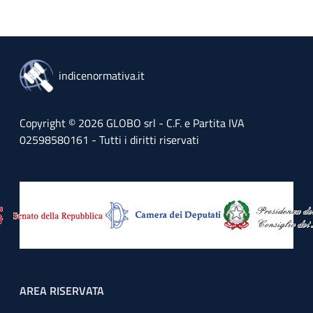
indicenormativa.it
Copyright © 2026 GLOBO srl - C.F. e Partita IVA
02598580161 - Tutti i diritti riservati
Footer menu
AREA RISERVATA