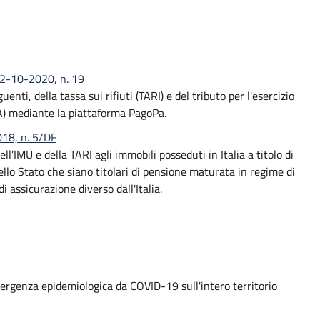
 02-10-2020, n. 19
ti, della tassa sui rifiuti (TARI) e del tributo per l'esercizio
FA) mediante la piattaforma PagoPa.
018, n. 5/DF
ll’IMU e della TARI agli immobili posseduti in Italia a titolo di
ello Stato che siano titolari di pensione maturata in regime di
i assicurazione diverso dall'Italia.
mergenza epidemiologica da COVID-19 sull'intero territorio