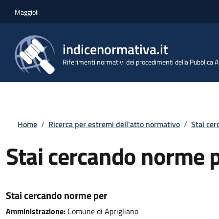
Salta al contenuto principale
Skip to footer content
Maggioli
indicenormativa.it
Riferimenti normativi dei procedimenti della Pubblica
Briciole di pane
Home
/
Ricerca per estremi dell'atto normativo
/
Stai ce
Stai cercando norme 
Stai cercando norme per
Amministrazione:
Comune di Aprigliano