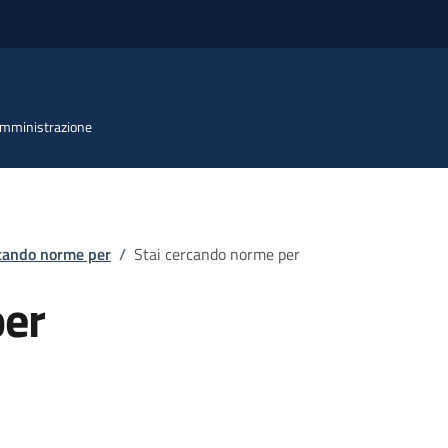
 Amministrazione
rcando norme per
/
Stai cercando norme per
per