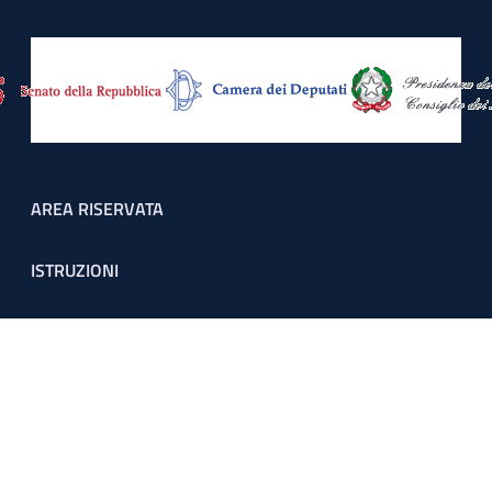
Footer menu
AREA RISERVATA
ISTRUZIONI