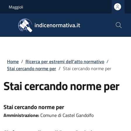
Salta al contenuto principale
Skip to footer content
Maggioli
indicenormativa.it
Briciole di pane
Home
/
Ricerca per estremi dell'atto normativo
/
Stai cercando norme per
/
Stai cercando norme per
Stai cercando norme per
Stai cercando norme per
Amministrazione:
Comune di Castel Gandolfo