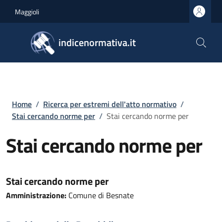
Salta al contenuto principale
Skip to footer content
Maggioli
indicenormativa.it
Briciole di pane
Home
/
Ricerca per estremi dell'atto normativo
/
Stai cercando norme per
/
Stai cercando norme per
Stai cercando norme per
Stai cercando norme per
Amministrazione:
Comune di Besnate