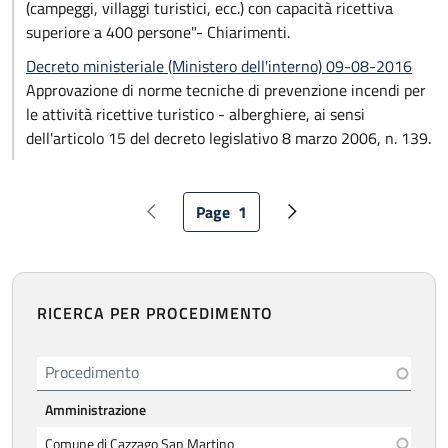
(campeggi, villaggi turistici, ecc.) con capacità ricettiva
superiore a 400 persone"- Chiarimenti.
Decreto ministeriale (Ministero dell'interno) 09-08-2016
Approvazione di norme tecniche di prevenzione incendi per
le attività ricettive turistico - alberghiere, ai sensi
dell'articolo 15 del decreto legislativo 8 marzo 2006, n. 139.
Paginazione
Page
1
Pagina precedente
Pagina attuale
Pagina successiva
RICERCA PER PROCEDIMENTO
Procedimento
Amministrazione