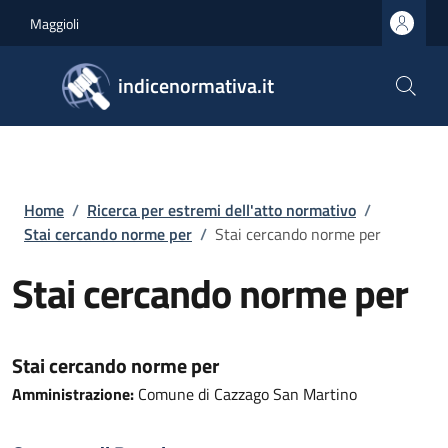
Salta al contenuto principale
Skip to footer content
Maggioli
indicenormativa.it
Briciole di pane
Home
/
Ricerca per estremi dell'atto normativo
/
Stai cercando norme per
/
Stai cercando norme per
Stai cercando norme per
Stai cercando norme per
Amministrazione:
Comune di Cazzago San Martino