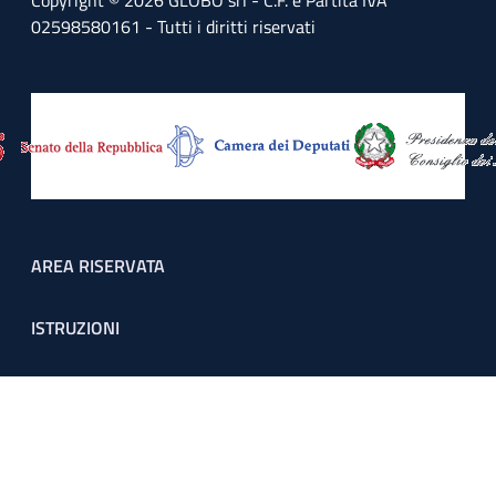
Copyright © 2026 GLOBO srl - C.F. e Partita IVA
02598580161 - Tutti i diritti riservati
Footer menu
AREA RISERVATA
ISTRUZIONI