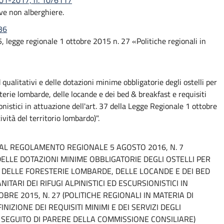
6-01-2017, n. 10/6117
ive non alberghiere.
36
 25, legge regionale 1 ottobre 2015 n. 27 «Politiche regionali in
ualitativi e delle dotazioni minime obbligatorie degli ostelli per
terie lombarde, delle locande e dei bed & breakfast e requisiti
sionistici in attuazione dell'art. 37 della Legge Regionale 1 ottobre
ività del territorio lombardo)".
L REGOLAMENTO REGIONALE 5 AGOSTO 2016, N. 7
 DELLE DOTAZIONI MINIME OBBLIGATORIE DEGLI OSTELLI PER
 DELLE FORESTERIE LOMBARDE, DELLE LOCANDE E DEI BED
ITARI DEI RIFUGI ALPINISTICI ED ESCURSIONISTICI IN
BRE 2015, N. 27 (POLITICHE REGIONALI IN MATERIA DI
NIZIONE DEI REQUISITI MINIMI E DEI SERVIZI DEGLI
(A SEGUITO DI PARERE DELLA COMMISSIONE CONSILIARE)