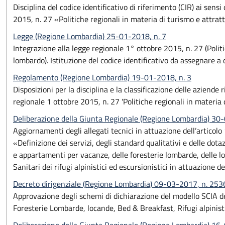
Disciplina del codice identificativo di riferimento (CIR) ai sens
2015, n. 27 «Politiche regionali in materia di turismo e attratt
Legge (Regione Lombardia) 25-01-2018, n. 7
Integrazione alla legge regionale 1° ottobre 2015, n. 27 (Politic
lombardo). Istituzione del codice identificativo da assegnare 
Regolamento (Regione Lombardia) 19-01-2018, n. 3
Disposizioni per la disciplina e la classificazione delle aziende r
regionale 1 ottobre 2015, n. 27 'Politiche regionali in materia d
Deliberazione della Giunta Regionale (Regione Lombardia) 3
Aggiornamenti degli allegati tecnici in attuazione dell’artico
«Definizione dei servizi, degli standard qualitativi e delle dota
e appartamenti per vacanze, delle foresterie lombarde, delle loc
Sanitari dei rifugi alpinistici ed escursionistici in attuazione d
Decreto dirigenziale (Regione Lombardia) 09-03-2017, n. 253
Approvazione degli schemi di dichiarazione del modello SCIA del
Foresterie Lombarde, locande, Bed & Breakfast, Rifugi alpinistic