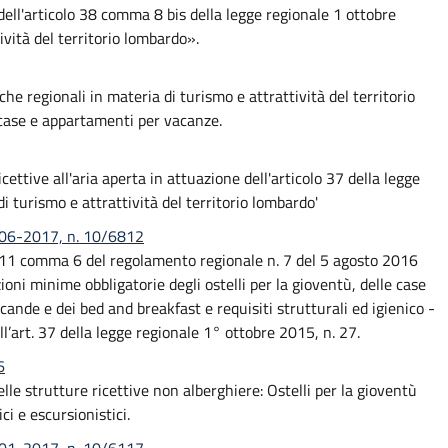
i dell'articolo 38 comma 8 bis della legge regionale 1 ottobre
ività del territorio lombardo».
he regionali in materia di turismo e attrattività del territorio
a case e appartamenti per vacanze.
icettive all'aria aperta in attuazione dell'articolo 37 della legge
i turismo e attrattività del territorio lombardo'
0-06-2017, n. 10/6812
lo 11 comma 6 del regolamento regionale n. 7 del 5 agosto 2016
zioni minime obbligatorie degli ostelli per la gioventù, delle case
ande e dei bed and breakfast e requisiti strutturali ed igienico -
ell’art. 37 della legge regionale 1° ottobre 2015, n. 27.
6
le strutture ricettive non alberghiere: Ostelli per la gioventù
i e escursionistici.