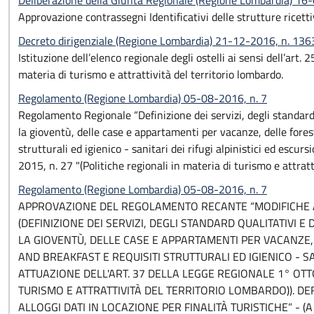
Deliberazione della Giunta Regionale (Regione Lombardia) 1
Approvazione contrassegni Identificativi delle strutture ricett
Decreto dirigenziale (Regione Lombardia) 21-12-2016, n. 136
Istituzione dell’elenco regionale degli ostelli ai sensi dell’art.
materia di turismo e attrattività del territorio lombardo.
Regolamento (Regione Lombardia) 05-08-2016, n. 7
Regolamento Regionale “Definizione dei servizi, degli standard q
la gioventù, delle case e appartamenti per vacanze, delle fores
strutturali ed igienico - sanitari dei rifugi alpinistici ed escur
2015, n. 27 "(Politiche regionali in materia di turismo e attratt
Regolamento (Regione Lombardia) 05-08-2016, n. 7
APPROVAZIONE DEL REGOLAMENTO RECANTE “MODIFICHE A
(DEFINIZIONE DEI SERVIZI, DEGLI STANDARD QUALITATIVI E
LA GIOVENTÙ, DELLE CASE E APPARTAMENTI PER VACANZE,
AND BREAKFAST E REQUISITI STRUTTURALI ED IGIENICO - SAN
ATTUAZIONE DELL'ART. 37 DELLA LEGGE REGIONALE 1° OTTO
TURISMO E ATTRATTIVITÀ DEL TERRITORIO LOMBARDO)). DEFI
ALLOGGI DATI IN LOCAZIONE PER FINALITÀ TURISTICHE” - 