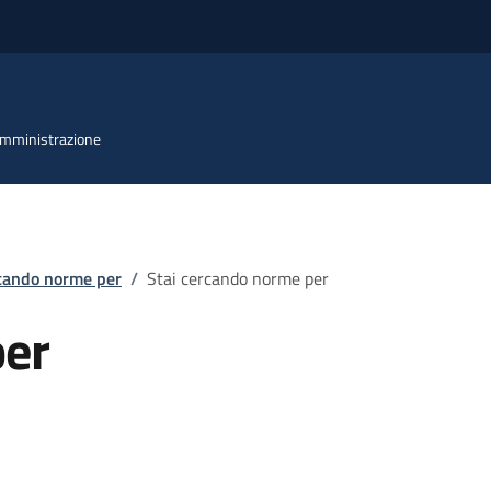
 Amministrazione
rcando norme per
/
Stai cercando norme per
per