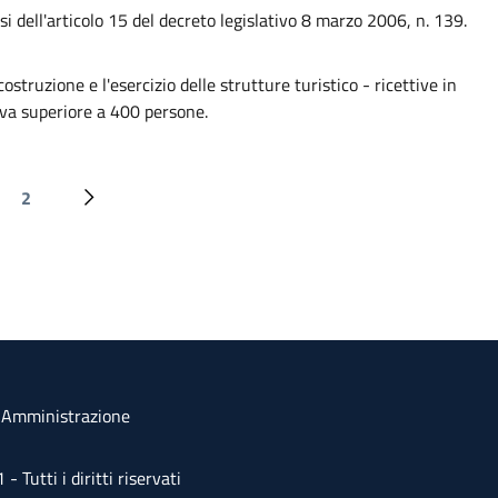
 dell'articolo 15 del decreto legislativo 8 marzo 2006, n. 139.
struzione e l'esercizio delle strutture turistico - ricettive in
ttiva superiore a 400 persone.
Paginazione
2
edente
na attuale
Page
Pagina successiva
a Amministrazione
Tutti i diritti riservati