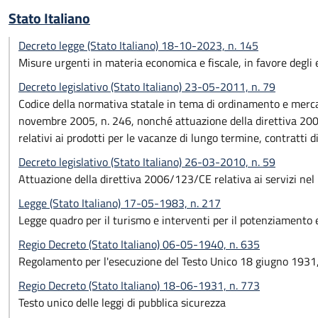
Stato Italiano
Decreto legge (Stato Italiano) 18-10-2023, n. 145
Misure urgenti in materia economica e fiscale, in favore degli ent
Decreto legislativo (Stato Italiano) 23-05-2011, n. 79
Codice della normativa statale in tema di ordinamento e mercat
novembre 2005, n. 246, nonché attuazione della direttiva 2008
relativi ai prodotti per le vacanze di lungo termine, contratti d
Decreto legislativo (Stato Italiano) 26-03-2010, n. 59
Attuazione della direttiva 2006/123/CE relativa ai servizi nel
Legge (Stato Italiano) 17-05-1983, n. 217
Legge quadro per il turismo e interventi per il potenziamento e 
Regio Decreto (Stato Italiano) 06-05-1940, n. 635
Regolamento per l'esecuzione del Testo Unico 18 giugno 1931, 
Regio Decreto (Stato Italiano) 18-06-1931, n. 773
Testo unico delle leggi di pubblica sicurezza