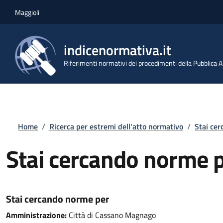
Salta al contenuto principale
Skip to footer content
Maggioli
indicenormativa.it
Riferimenti normativi dei procedimenti della Pubblica
Briciole di pane
Home
/
Ricerca per estremi dell'atto normativo
/
Stai ce
Stai cercando norme 
Stai cercando norme per
Amministrazione:
Città di Cassano Magnago