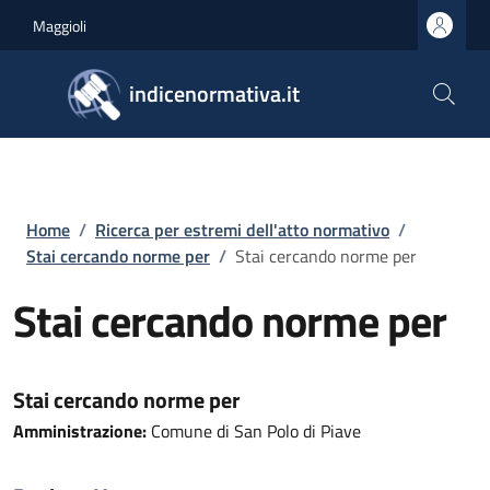
Salta al contenuto principale
Skip to footer content
Maggioli
indicenormativa.it
Briciole di pane
Home
/
Ricerca per estremi dell'atto normativo
/
Stai cercando norme per
/
Stai cercando norme per
Stai cercando norme per
Stai cercando norme per
Amministrazione:
Comune di San Polo di Piave