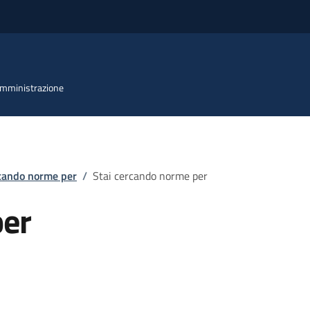
 Amministrazione
rcando norme per
/
Stai cercando norme per
per