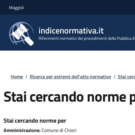
Salta al contenuto principale
Skip to footer content
Maggioli
indicenormativa.it
Riferimenti normativi dei procedimenti della Pubblica
Briciole di pane
Home
/
Ricerca per estremi dell'atto normativo
/
Stai ce
Stai cercando norme 
Stai cercando norme per
Amministrazione:
Comune di Chieri