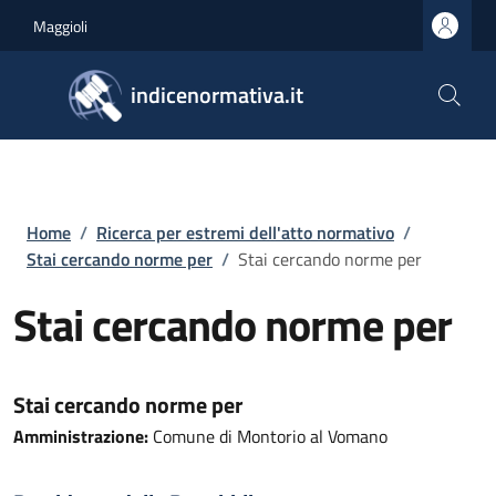
Salta al contenuto principale
Skip to footer content
Maggioli
indicenormativa.it
Briciole di pane
Home
/
Ricerca per estremi dell'atto normativo
/
Stai cercando norme per
/
Stai cercando norme per
Stai cercando norme per
Stai cercando norme per
Amministrazione:
Comune di Montorio al Vomano