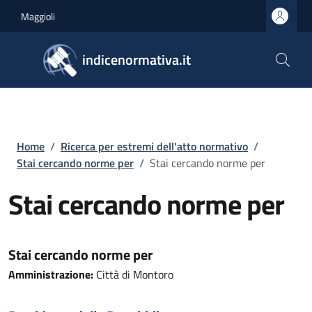
Salta al contenuto principale
Skip to footer content
Maggioli
indicenormativa.it
Briciole di pane
Home
/
Ricerca per estremi dell'atto normativo
/
Stai cercando norme per
/
Stai cercando norme per
Stai cercando norme per
Stai cercando norme per
Amministrazione:
Città di Montoro