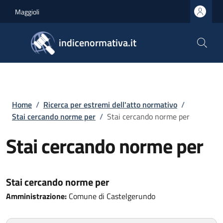
Salta al contenuto principale
Skip to footer content
Maggioli
indicenormativa.it
Briciole di pane
Home
/
Ricerca per estremi dell'atto normativo
/
Stai cercando norme per
/
Stai cercando norme per
Stai cercando norme per
Stai cercando norme per
Amministrazione:
Comune di Castelgerundo