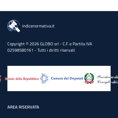
indicenormativa.it
Copyright © 2026 GLOBO srl - C.F. e Partita IVA
02598580161 - Tutti i diritti riservati
Footer menu
AREA RISERVATA