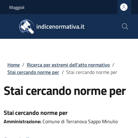
Salta al contenuto principale
Skip to footer content
Maggioli
indicenormativa.it
Briciole di pane
Home
/
Ricerca per estremi dell'atto normativo
/
Stai cercando norme per
/
Stai cercando norme per
Stai cercando norme per
Stai cercando norme per
Amministrazione:
Comune di Terranova Sappo Minulio