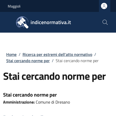
Salta al contenuto principale
Skip to footer content
Maggioli
indicenormativa.it
Briciole di pane
Home
/
Ricerca per estremi dell'atto normativo
/
Stai cercando norme per
/
Stai cercando norme per
Stai cercando norme per
Stai cercando norme per
Amministrazione:
Comune di Dresano