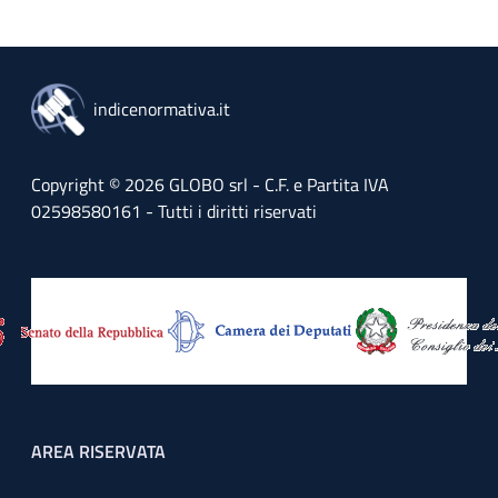
indicenormativa.it
Copyright © 2026 GLOBO srl - C.F. e Partita IVA
02598580161 - Tutti i diritti riservati
Footer menu
AREA RISERVATA