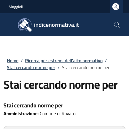
Salta al contenuto principale
Skip to footer content
Maggioli
indicenormativa.it
Briciole di pane
Home
/
Ricerca per estremi dell'atto normativo
/
Stai cercando norme per
/
Stai cercando norme per
Stai cercando norme per
Stai cercando norme per
Amministrazione:
Comune di Rovato