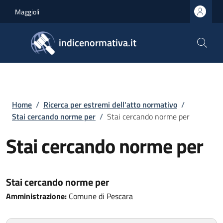
Salta al contenuto principale
Skip to footer content
Maggioli
indicenormativa.it
Briciole di pane
Home
/
Ricerca per estremi dell'atto normativo
/
Stai cercando norme per
/
Stai cercando norme per
Stai cercando norme per
Stai cercando norme per
Amministrazione:
Comune di Pescara