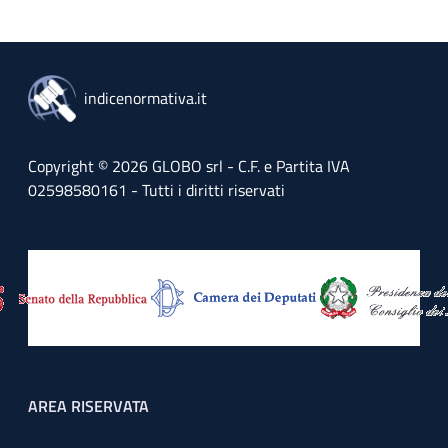
indicenormativa.it
Copyright © 2026 GLOBO srl - C.F. e Partita IVA
02598580161 - Tutti i diritti riservati
Footer menu
AREA RISERVATA