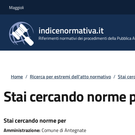
Salta al contenuto principale
Skip to footer content
Maggioli
indicenormativa.it
Riferimenti normativi dei procedimenti della Pubblica
Briciole di pane
Home
/
Ricerca per estremi dell'atto normativo
/
Stai ce
Stai cercando norme 
Stai cercando norme per
Amministrazione:
Comune di Antegnate