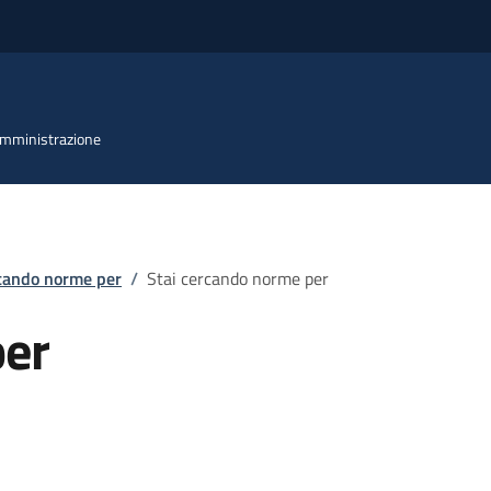
 Amministrazione
rcando norme per
/
Stai cercando norme per
per