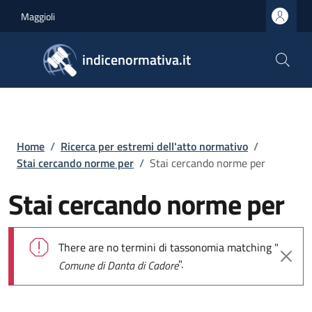
Salta al contenuto principale
Skip to footer content
Maggioli
indicenormativa.it
Briciole di pane
Home
/
Ricerca per estremi dell'atto normativo
/
Stai cercando norme per
/
Stai cercando norme per
Stai cercando norme per
Messaggio di errore
There are no termini di tassonomia matching "
".
Comune di Danta di Cadore