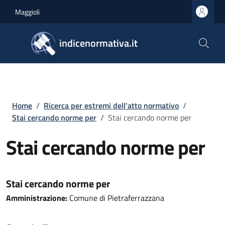
Salta al contenuto principale
Skip to footer content
Maggioli
indicenormativa.it
Briciole di pane
Home
/
Ricerca per estremi dell'atto normativo
/
Stai cercando norme per
/
Stai cercando norme per
Stai cercando norme per
Stai cercando norme per
Amministrazione:
Comune di Pietraferrazzana