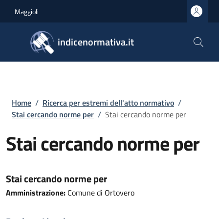
Salta al contenuto principale
Skip to footer content
Maggioli
indicenormativa.it
Briciole di pane
Home
/
Ricerca per estremi dell'atto normativo
/
Stai cercando norme per
/
Stai cercando norme per
Stai cercando norme per
Stai cercando norme per
Amministrazione:
Comune di Ortovero