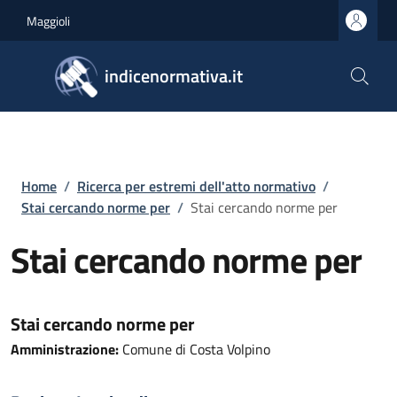
Salta al contenuto principale
Skip to footer content
Maggioli
indicenormativa.it
Briciole di pane
Home
/
Ricerca per estremi dell'atto normativo
/
Stai cercando norme per
/
Stai cercando norme per
Stai cercando norme per
Stai cercando norme per
Amministrazione:
Comune di Costa Volpino