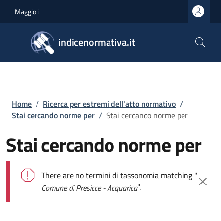
Salta al contenuto principale
Skip to footer content
Maggioli
indicenormativa.it
Briciole di pane
Home
/
Ricerca per estremi dell'atto normativo
/
Stai cercando norme per
/
Stai cercando norme per
Stai cercando norme per
Messaggio di errore
There are no termini di tassonomia matching "
".
Comune di Presicce - Acquarica