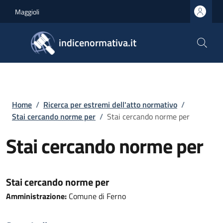
Salta al contenuto principale
Skip to footer content
Maggioli
indicenormativa.it
Briciole di pane
Home
/
Ricerca per estremi dell'atto normativo
/
Stai cercando norme per
/
Stai cercando norme per
Stai cercando norme per
Stai cercando norme per
Amministrazione:
Comune di Ferno