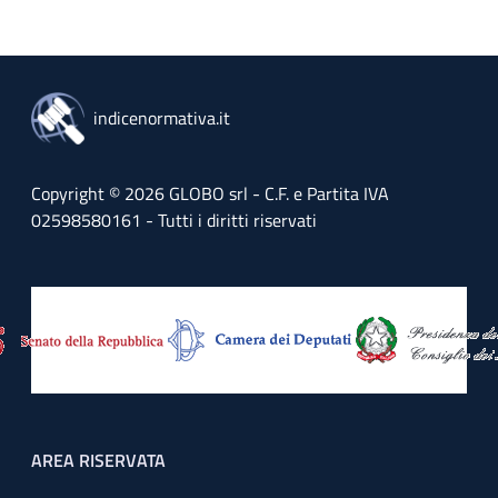
indicenormativa.it
Copyright © 2026 GLOBO srl - C.F. e Partita IVA
02598580161 - Tutti i diritti riservati
Footer menu
AREA RISERVATA