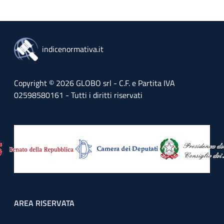
indicenormativa.it
Copyright © 2026 GLOBO srl - C.F. e Partita IVA
02598580161 - Tutti i diritti riservati
Footer menu
AREA RISERVATA