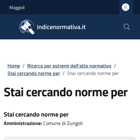
Salta al contenuto principale
Skip to footer content
Maggioli
indicenormativa.it
Briciole di pane
Home
/
Ricerca per estremi dell'atto normativo
/
Stai cercando norme per
/
Stai cercando norme per
Stai cercando norme per
Stai cercando norme per
Amministrazione:
Comune di Zungoli