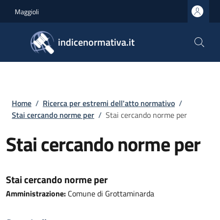
Salta al contenuto principale
Skip to footer content
Maggioli
indicenormativa.it
Briciole di pane
Home
/
Ricerca per estremi dell'atto normativo
/
Stai cercando norme per
/
Stai cercando norme per
Stai cercando norme per
Stai cercando norme per
Amministrazione:
Comune di Grottaminarda