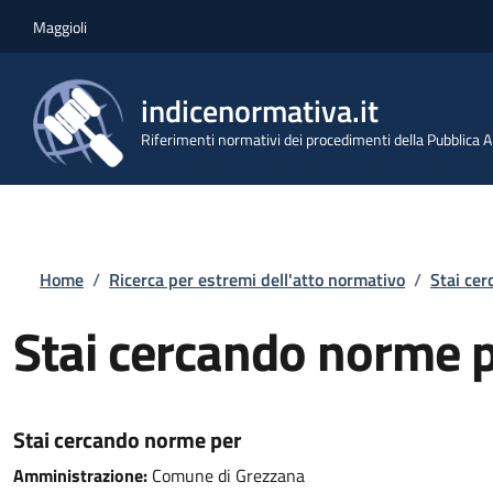
Salta al contenuto principale
Skip to footer content
Maggioli
indicenormativa.it
Riferimenti normativi dei procedimenti della Pubblica
Briciole di pane
Home
/
Ricerca per estremi dell'atto normativo
/
Stai ce
Stai cercando norme 
Stai cercando norme per
Amministrazione:
Comune di Grezzana