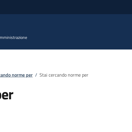
 Amministrazione
rcando norme per
/
Stai cercando norme per
per