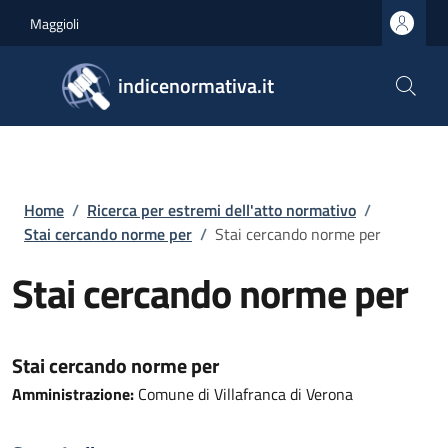
Salta al contenuto principale
Skip to footer content
Maggioli
indicenormativa.it
Briciole di pane
Home
/
Ricerca per estremi dell'atto normativo
/
Stai cercando norme per
/
Stai cercando norme per
Stai cercando norme per
Stai cercando norme per
Amministrazione:
Comune di Villafranca di Verona