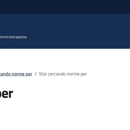
 Amministrazione
rcando norme per
/
Stai cercando norme per
per