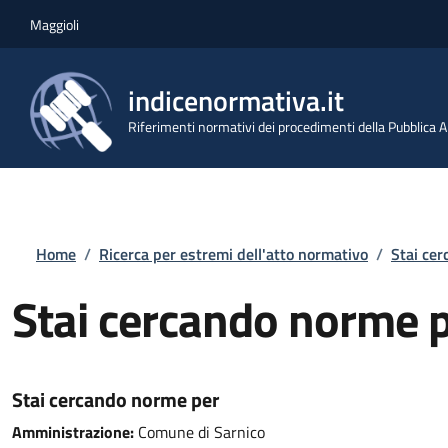
Salta al contenuto principale
Skip to footer content
Maggioli
indicenormativa.it
Riferimenti normativi dei procedimenti della Pubblica
Briciole di pane
Home
/
Ricerca per estremi dell'atto normativo
/
Stai ce
Stai cercando norme 
Stai cercando norme per
Amministrazione:
Comune di Sarnico