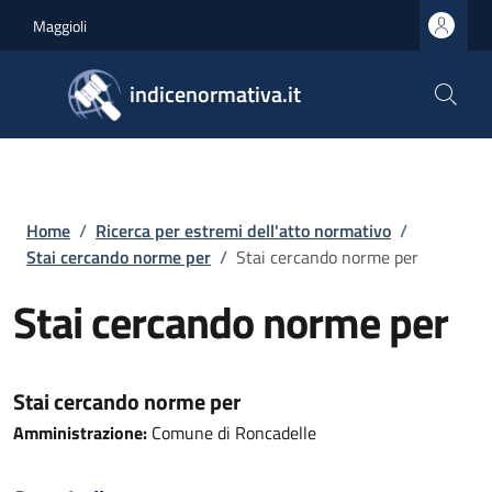
Salta al contenuto principale
Skip to footer content
Maggioli
indicenormativa.it
Briciole di pane
Home
/
Ricerca per estremi dell'atto normativo
/
Stai cercando norme per
/
Stai cercando norme per
Stai cercando norme per
Stai cercando norme per
Amministrazione:
Comune di Roncadelle