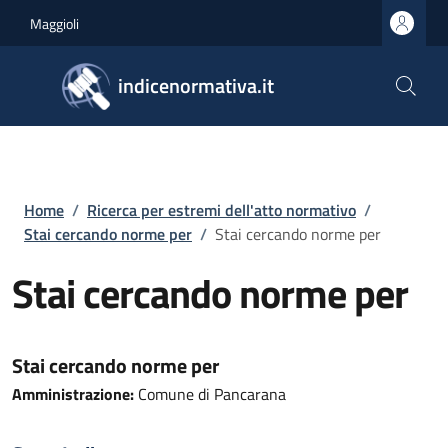
Salta al contenuto principale
Skip to footer content
Maggioli
indicenormativa.it
Briciole di pane
Home
/
Ricerca per estremi dell'atto normativo
/
Stai cercando norme per
/
Stai cercando norme per
Stai cercando norme per
Stai cercando norme per
Amministrazione:
Comune di Pancarana