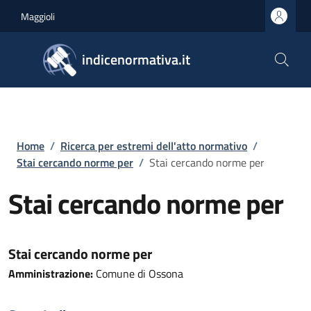
Salta al contenuto principale
Skip to footer content
Maggioli
indicenormativa.it
Briciole di pane
Home
/
Ricerca per estremi dell'atto normativo
/
Stai cercando norme per
/
Stai cercando norme per
Stai cercando norme per
Stai cercando norme per
Amministrazione:
Comune di Ossona