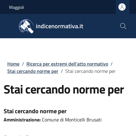
Salta al contenuto principale
Skip to footer content
Maggioli
indicenormativa.it
Briciole di pane
Home
/
Ricerca per estremi dell'atto normativo
/
Stai cercando norme per
/
Stai cercando norme per
Stai cercando norme per
Stai cercando norme per
Amministrazione:
Comune di Monticelli Brusati