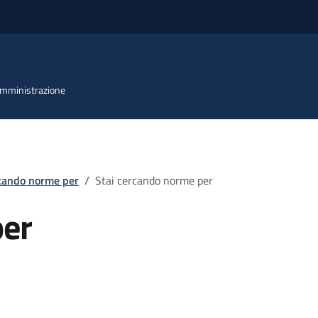
 Amministrazione
rcando norme per
/
Stai cercando norme per
per