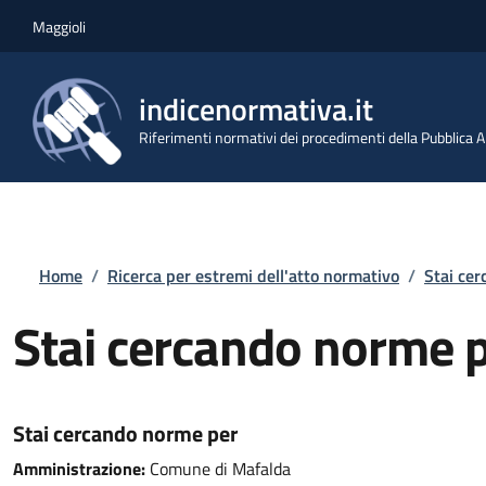
Salta al contenuto principale
Skip to footer content
Maggioli
indicenormativa.it
Riferimenti normativi dei procedimenti della Pubblica
Briciole di pane
Home
/
Ricerca per estremi dell'atto normativo
/
Stai ce
Stai cercando norme 
Stai cercando norme per
Amministrazione:
Comune di Mafalda