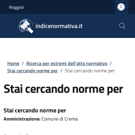
Salta al contenuto principale
Skip to footer content
Maggioli
indicenormativa.it
Briciole di pane
Home
/
Ricerca per estremi dell'atto normativo
/
Stai cercando norme per
/
Stai cercando norme per
Stai cercando norme per
Stai cercando norme per
Amministrazione:
Comune di Crema