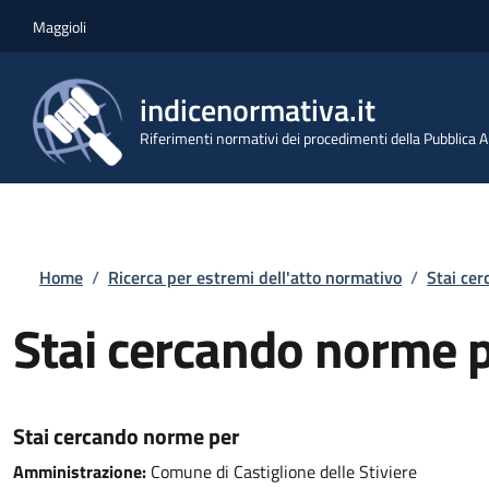
Salta al contenuto principale
Skip to footer content
Maggioli
indicenormativa.it
Riferimenti normativi dei procedimenti della Pubblica
Briciole di pane
Home
/
Ricerca per estremi dell'atto normativo
/
Stai ce
Stai cercando norme 
Stai cercando norme per
Amministrazione:
Comune di Castiglione delle Stiviere