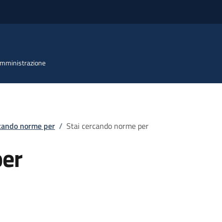
 Amministrazione
rcando norme per
/
Stai cercando norme per
per