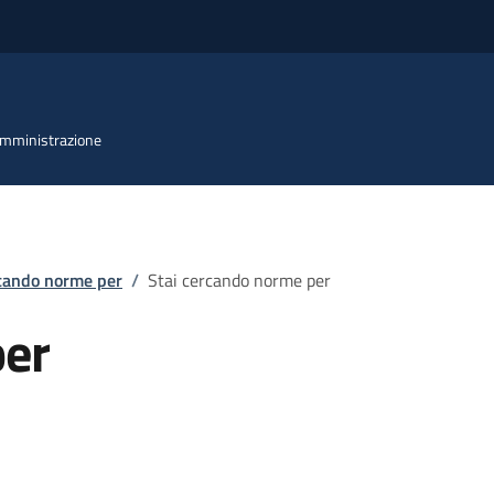
 Amministrazione
rcando norme per
/
Stai cercando norme per
per