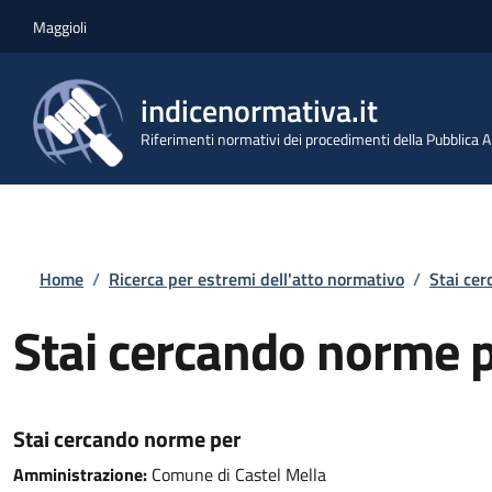
Salta al contenuto principale
Skip to footer content
Maggioli
indicenormativa.it
Riferimenti normativi dei procedimenti della Pubblica
Briciole di pane
Home
/
Ricerca per estremi dell'atto normativo
/
Stai ce
Stai cercando norme 
Stai cercando norme per
Amministrazione:
Comune di Castel Mella