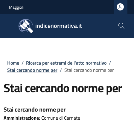
Salta al contenuto principale
Skip to footer content
Maggioli
indicenormativa.it
Briciole di pane
Home
/
Ricerca per estremi dell'atto normativo
/
Stai cercando norme per
/
Stai cercando norme per
Stai cercando norme per
Stai cercando norme per
Amministrazione:
Comune di Carnate