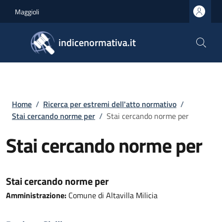
Salta al contenuto principale
Skip to footer content
Maggioli
indicenormativa.it
Briciole di pane
Home
/
Ricerca per estremi dell'atto normativo
/
Stai cercando norme per
/
Stai cercando norme per
Stai cercando norme per
Stai cercando norme per
Amministrazione:
Comune di Altavilla Milicia