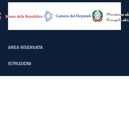
Footer menu
AREA RISERVATA
ISTRUZIONI