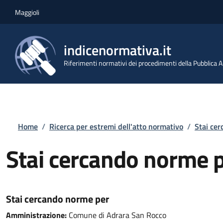
Salta al contenuto principale
Skip to footer content
Maggioli
indicenormativa.it
Riferimenti normativi dei procedimenti della Pubblica
Briciole di pane
Home
/
Ricerca per estremi dell'atto normativo
/
Stai ce
Stai cercando norme 
Stai cercando norme per
Amministrazione:
Comune di Adrara San Rocco