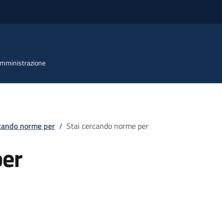
 Amministrazione
rcando norme per
/
Stai cercando norme per
per