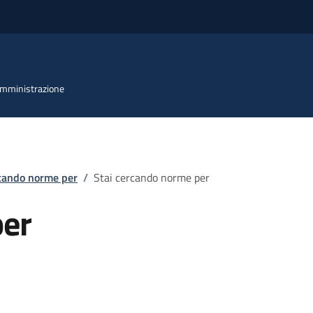
 Amministrazione
rcando norme per
/
Stai cercando norme per
per