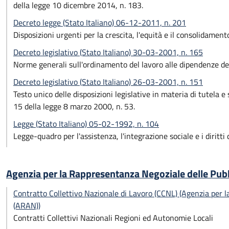
della legge 10 dicembre 2014, n. 183.
Decreto legge (Stato Italiano) 06-12-2011, n. 201
Disposizioni urgenti per la crescita, l'equità e il consolidament
Decreto legislativo (Stato Italiano) 30-03-2001, n. 165
Norme generali sull'ordinamento del lavoro alle dipendenze de
Decreto legislativo (Stato Italiano) 26-03-2001, n. 151
Testo unico delle disposizioni legislative in materia di tutela e
15 della legge 8 marzo 2000, n. 53.
Legge (Stato Italiano) 05-02-1992, n. 104
Legge-quadro per l'assistenza, l'integrazione sociale e i diritt
Agenzia per la Rappresentanza Negoziale delle Pu
Contratto Collettivo Nazionale di Lavoro (CCNL) (Agenzia per
(ARAN))
Contratti Collettivi Nazionali Regioni ed Autonomie Locali