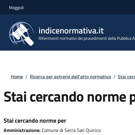
Salta al contenuto principale
Skip to footer content
Maggioli
indicenormativa.it
Riferimenti normativi dei procedimenti della Pubblica
Briciole di pane
Home
/
Ricerca per estremi dell'atto normativo
/
Stai ce
Stai cercando norme 
Stai cercando norme per
Amministrazione:
Comune di Serra San Quirico