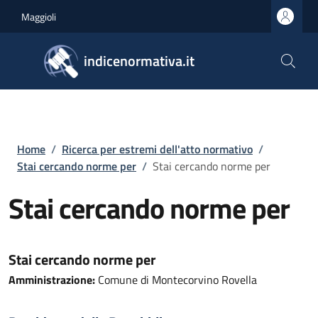
Salta al contenuto principale
Skip to footer content
Maggioli
indicenormativa.it
Briciole di pane
Home
/
Ricerca per estremi dell'atto normativo
/
Stai cercando norme per
/
Stai cercando norme per
Stai cercando norme per
Stai cercando norme per
Amministrazione:
Comune di Montecorvino Rovella