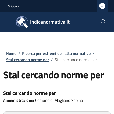
Salta al contenuto principale
Skip to footer content
Maggioli
indicenormativa.it
Briciole di pane
Home
/
Ricerca per estremi dell'atto normativo
/
Stai cercando norme per
/
Stai cercando norme per
Stai cercando norme per
Stai cercando norme per
Amministrazione:
Comune di Magliano Sabina