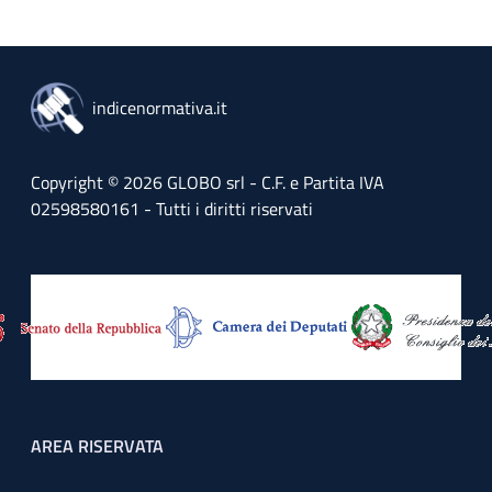
indicenormativa.it
Copyright © 2026 GLOBO srl - C.F. e Partita IVA
02598580161 - Tutti i diritti riservati
Footer menu
AREA RISERVATA