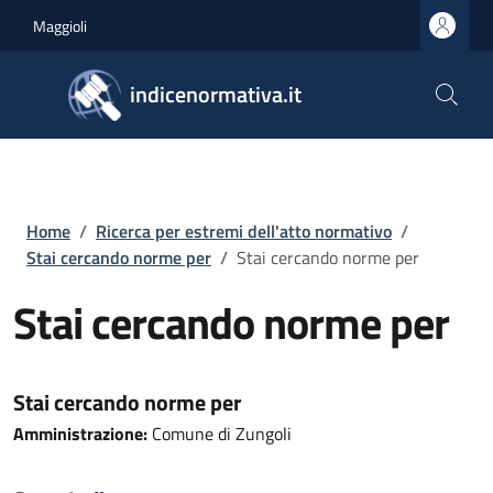
Salta al contenuto principale
Skip to footer content
Maggioli
indicenormativa.it
Briciole di pane
Home
/
Ricerca per estremi dell'atto normativo
/
Stai cercando norme per
/
Stai cercando norme per
Stai cercando norme per
Stai cercando norme per
Amministrazione:
Comune di Zungoli