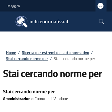
Salta al contenuto principale
Skip to footer content
Maggioli
indicenormativa.it
Briciole di pane
Home
/
Ricerca per estremi dell'atto normativo
/
Stai cercando norme per
/
Stai cercando norme per
Stai cercando norme per
Stai cercando norme per
Amministrazione:
Comune di Vendone