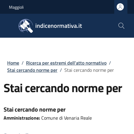
Salta al contenuto principale
Skip to footer content
Maggioli
indicenormativa.it
Briciole di pane
Home
/
Ricerca per estremi dell'atto normativo
/
Stai cercando norme per
/
Stai cercando norme per
Stai cercando norme per
Stai cercando norme per
Amministrazione:
Comune di Venaria Reale