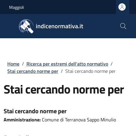
Salta al contenuto principale
Skip to footer content
Maggioli
indicenormativa.it
Briciole di pane
Home
/
Ricerca per estremi dell'atto normativo
/
Stai cercando norme per
/
Stai cercando norme per
Stai cercando norme per
Stai cercando norme per
Amministrazione:
Comune di Terranova Sappo Minulio