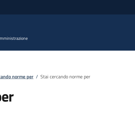
 Amministrazione
rcando norme per
/
Stai cercando norme per
per