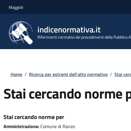
Salta al contenuto principale
Skip to footer content
Maggioli
indicenormativa.it
Riferimenti normativi dei procedimenti della Pubblica
Briciole di pane
Home
/
Ricerca per estremi dell'atto normativo
/
Stai ce
Stai cercando norme 
Stai cercando norme per
Amministrazione:
Comune di Ranzo