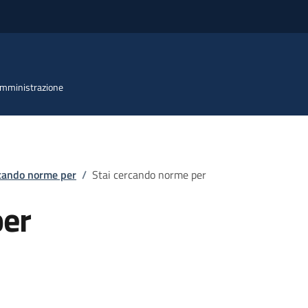
 Amministrazione
rcando norme per
/
Stai cercando norme per
per