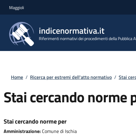
Salta al contenuto principale
Skip to footer content
Maggioli
indicenormativa.it
Riferimenti normativi dei procedimenti della Pubblica
Briciole di pane
Home
/
Ricerca per estremi dell'atto normativo
/
Stai ce
Stai cercando norme 
Stai cercando norme per
Amministrazione:
Comune di Ischia