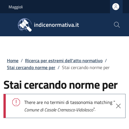
Salta al contenuto principale
Skip to footer content
Maggioli
indicenormativa.it
Briciole di pane
Home
/
Ricerca per estremi dell'atto normativo
/
Stai cercando norme per
/
Stai cercando norme per
Stai cercando norme per
Messaggio di errore
There are no termini di tassonomia matching "
".
Comune di Casale Cremasco-Vidolasco