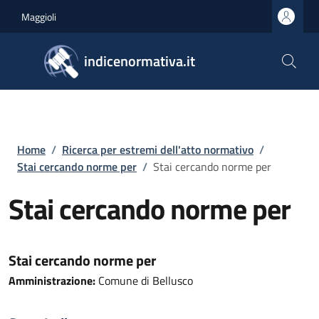
Salta al contenuto principale
Skip to footer content
Maggioli
indicenormativa.it
Briciole di pane
Home
/
Ricerca per estremi dell'atto normativo
/
Stai cercando norme per
/
Stai cercando norme per
Stai cercando norme per
Stai cercando norme per
Amministrazione:
Comune di Bellusco