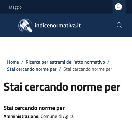
Salta al contenuto principale
Skip to footer content
Maggioli
indicenormativa.it
Briciole di pane
Home
/
Ricerca per estremi dell'atto normativo
/
Stai cercando norme per
/
Stai cercando norme per
Stai cercando norme per
Stai cercando norme per
Amministrazione:
Comune di Agira